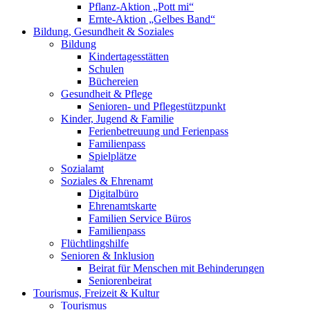
Pflanz-Aktion „Pott mi“
Ernte-Aktion „Gelbes Band“
Bildung, Gesundheit & Soziales
Bildung
Kindertagesstätten
Schulen
Büchereien
Gesundheit & Pflege
Senioren- und Pflegestützpunkt
Kinder, Jugend & Familie
Ferienbetreuung und Ferienpass
Familienpass
Spielplätze
Sozialamt
Soziales & Ehrenamt
Digitalbüro
Ehrenamtskarte
Familien Service Büros
Familienpass
Flüchtlingshilfe
Senioren & Inklusion
Beirat für Menschen mit Behinderungen
Seniorenbeirat
Tourismus, Freizeit & Kultur
Tourismus