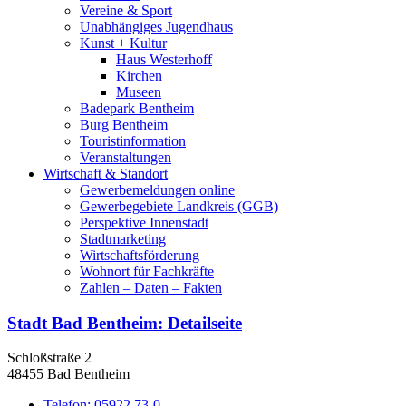
Vereine & Sport
Unabhängiges Jugendhaus
Kunst + Kultur
Haus Westerhoff
Kirchen
Museen
Badepark Bentheim
Burg Bentheim
Touristinformation
Veranstaltungen
Wirtschaft & Standort
Gewerbemeldungen online
Gewerbegebiete Landkreis (GGB)
Perspektive Innenstadt
Stadtmarketing
Wirtschaftsförderung
Wohnort für Fachkräfte
Zahlen – Daten – Fakten
Stadt Bad Bentheim
: Detailseite
Schloßstraße 2
48455 Bad Bentheim
Telefon:
05922 73-0