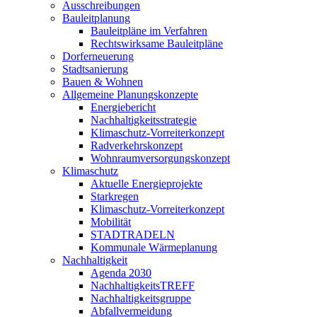
Ausschreibungen
Bauleitplanung
Bauleitpläne im Verfahren
Rechtswirksame Bauleitpläne
Dorferneuerung
Stadtsanierung
Bauen & Wohnen
Allgemeine Planungskonzepte
Energiebericht
Nachhaltigkeitsstrategie
Klimaschutz-Vorreiterkonzept
Radverkehrskonzept
Wohnraumversorgungskonzept
Klimaschutz
Aktuelle Energieprojekte
Starkregen
Klimaschutz-Vorreiterkonzept
Mobilität
STADTRADELN
Kommunale Wärmeplanung
Nachhaltigkeit
Agenda 2030
NachhaltigkeitsTREFF
Nachhaltigkeitsgruppe
Abfallvermeidung