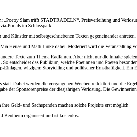
: „Poetry Slam trifft STADTRADELN“, Preisverleihung und Verlosun
ia-Portals im Schlosspark.
 und Künstler mit selbstgeschriebenen Texten gegeneinander antreten.
, Mia Heuse und Matti Linke dabei. Moderiert wird die Veranstaltung v
 andere Texte zum Thema Radfahren. Aber nicht nur die Inhalte spiele
in. So entscheidet das Publikum, welche Poetinnen und Poeten besonde
ap-Einlagen, witzigem Storytelling und politischer Ernsthaftigkeit. Ei
luss statt. Dabei werden die vergangenen Wochen reflektiert und die
rgabe der Sponsorenpreise der diesjährigen Verlosung. Die Gewinneri
re Geld- und Sachspenden machen solche Projekte erst möglich.
 Bentheim organisiert und ist kostenlos.