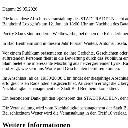
Datum:
29.05.2026
Die kostenlose Abschlussveranstaltung des STADTRADELN steht an
Bentheim! Los geht's am 12. Juni ab 18:00 Uhr am Nachbau des Batav
Poetry Slams sind moderne Wettbewerbe, bei denen die Künstlerinnen
In Bad Bentheim sind in diesem Jahr Florian Wintels, Antonia Josefa
Vor einem Publikum präsentieren sie ihre Gedichte, Geschichten oder
auftretenden Personen fließt in die Bewertung durch das Publikum e
Slam bietet eine interessante Mischung aus herzergreifender Lyrik, R
und zeigt, wie sehr uns Worte und Geschichten berühren können.
Im Anschluss, ab ca. 19:30/20:00 Uhr, findet der diesjährige Absch
erfolgreichsten Radelnden ausgezeichnet. Außerdem erfolgt die Übe
Nachhaltigkeitsmanagement der Stadt Bad Bentheim kontaktiert.
Ein besonderer Dank gilt den Sponsoren des STADTRADELN, denn ih
Die Veranstaltung wird vom Nachhaltigkeitsmanagement der Stadt Bad
Bei schlechtem Wetter wird die Veranstaltung in den Treff 10 verlegt.
Weitere Informationen