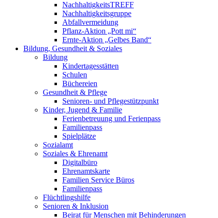
NachhaltigkeitsTREFF
Nachhaltigkeitsgruppe
Abfallvermeidung
Pflanz-Aktion „Pott mi“
Ernte-Aktion „Gelbes Band“
Bildung, Gesundheit & Soziales
Bildung
Kindertagesstätten
Schulen
Büchereien
Gesundheit & Pflege
Senioren- und Pflegestützpunkt
Kinder, Jugend & Familie
Ferienbetreuung und Ferienpass
Familienpass
Spielplätze
Sozialamt
Soziales & Ehrenamt
Digitalbüro
Ehrenamtskarte
Familien Service Büros
Familienpass
Flüchtlingshilfe
Senioren & Inklusion
Beirat für Menschen mit Behinderungen