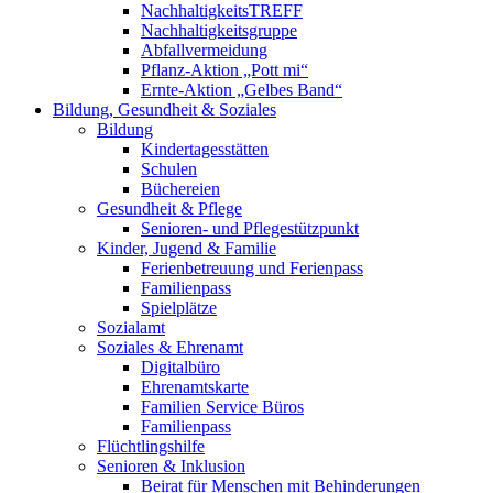
NachhaltigkeitsTREFF
Nachhaltigkeitsgruppe
Abfallvermeidung
Pflanz-Aktion „Pott mi“
Ernte-Aktion „Gelbes Band“
Bildung, Gesundheit & Soziales
Bildung
Kindertagesstätten
Schulen
Büchereien
Gesundheit & Pflege
Senioren- und Pflegestützpunkt
Kinder, Jugend & Familie
Ferienbetreuung und Ferienpass
Familienpass
Spielplätze
Sozialamt
Soziales & Ehrenamt
Digitalbüro
Ehrenamtskarte
Familien Service Büros
Familienpass
Flüchtlingshilfe
Senioren & Inklusion
Beirat für Menschen mit Behinderungen