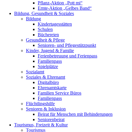
Pflanz-Aktion „Pott mi“
Ernte-Aktion „Gelbes Band“
Bildung, Gesundheit & Soziales
Bildung
Kindertagesstätten
Schulen
Büchereien
Gesundheit & Pflege
Senioren- und Pflegestützpunkt
Kinder, Jugend & Familie
Ferienbetreuung und Ferienpass
Familienpass
Spielplätze
Sozialamt
Soziales & Ehrenamt
Digitalbüro
Ehrenamtskarte
Familien Service Büros
Familienpass
Flüchtlingshilfe
Senioren & Inklusion
Beirat für Menschen mit Behinderungen
Seniorenbeirat
Tourismus, Freizeit & Kultur
Tourismus