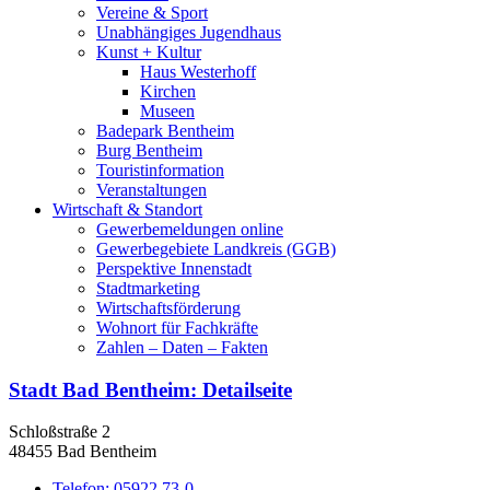
Vereine & Sport
Unabhängiges Jugendhaus
Kunst + Kultur
Haus Westerhoff
Kirchen
Museen
Badepark Bentheim
Burg Bentheim
Touristinformation
Veranstaltungen
Wirtschaft & Standort
Gewerbemeldungen online
Gewerbegebiete Landkreis (GGB)
Perspektive Innenstadt
Stadtmarketing
Wirtschaftsförderung
Wohnort für Fachkräfte
Zahlen – Daten – Fakten
Stadt Bad Bentheim
: Detailseite
Schloßstraße 2
48455 Bad Bentheim
Telefon:
05922 73-0