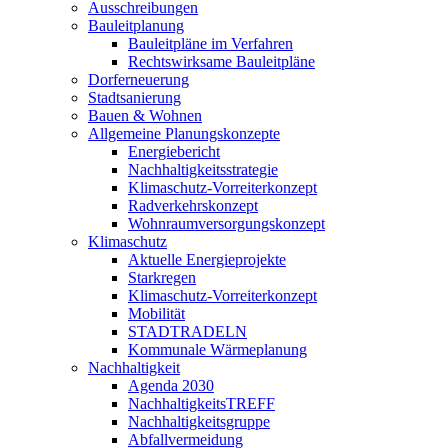
Ausschreibungen
Bauleitplanung
Bauleitpläne im Verfahren
Rechtswirksame Bauleitpläne
Dorferneuerung
Stadtsanierung
Bauen & Wohnen
Allgemeine Planungskonzepte
Energiebericht
Nachhaltigkeitsstrategie
Klimaschutz-Vorreiterkonzept
Radverkehrskonzept
Wohnraumversorgungskonzept
Klimaschutz
Aktuelle Energieprojekte
Starkregen
Klimaschutz-Vorreiterkonzept
Mobilität
STADTRADELN
Kommunale Wärmeplanung
Nachhaltigkeit
Agenda 2030
NachhaltigkeitsTREFF
Nachhaltigkeitsgruppe
Abfallvermeidung