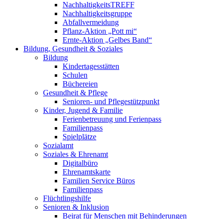
NachhaltigkeitsTREFF
Nachhaltigkeitsgruppe
Abfallvermeidung
Pflanz-Aktion „Pott mi“
Ernte-Aktion „Gelbes Band“
Bildung, Gesundheit & Soziales
Bildung
Kindertagesstätten
Schulen
Büchereien
Gesundheit & Pflege
Senioren- und Pflegestützpunkt
Kinder, Jugend & Familie
Ferienbetreuung und Ferienpass
Familienpass
Spielplätze
Sozialamt
Soziales & Ehrenamt
Digitalbüro
Ehrenamtskarte
Familien Service Büros
Familienpass
Flüchtlingshilfe
Senioren & Inklusion
Beirat für Menschen mit Behinderungen