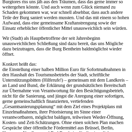
Burgtores riss uns jäh aus den Träumen, dass das gerne immer so
weitergehen könnte. Und auch wenn zum Glück niemand zu
Schaden gekommen war, war schnell absehbar, dass auch andere
Teile der Burg saniert werden mussten. Und das mit einem so hohen
Aufwand, dass eine gemeinsame Kraftanstrengung sowie der
Einsatz erheblicher öffentlicher Mittel unausweichlich sein würden.
Wir (Stadt) als Hauptbetroffene der seit Jahresbeginn
unausweichlichen Schließung sind dazu bereit, das uns Mögliche
dazu beizutragen, dass die Burg Bentheim baldmöglichst wieder
öffnet.
Konkret heißt das:
die Einstellung einer halben Million Euro für Sofortmaßnahmen in
den Haushalt des Tourismusbetriebs der Stadt, schriftliche
Unterstützungsbitten (Hilferufe!) – gemeinsam mit dem Landkreis –
an Land und Bund, die Erklärung der grundsätzlichen Bereitschaft
zur Übernahme von Verantwortung für den Besichtigungsbetrieb,
nicht für die Sanierung, und jüngst die Anregung einer sofortigen,
gerne gemeinschaftlich finanzierten, vertiefenden
„Gesamtsanierungsplanung“ mit dem Ziel eines Projektplans mit
Einzelmaßnahmen, ihrer Priorisierung im Sinne einer
verantwortbaren, möglichst baldigen, teilweisen Wieder-Öffnung,
Kosten- und Zeit-Schätzungen. Ohne einen solchen Plan machen
Gespräche über öffentliche Fördermittel aus Brüssel, Berlin,