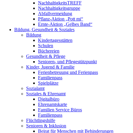
NachhaltigkeitsTREFF
Nachhaltigkeitsgruppe
Abfallvermeidung
Pflanz-Aktion „Pott mi“
Ernte-Aktion „Gelbes Band“
Bildung, Gesundheit & Soziales
Bildung
Kindertagesstätten
Schulen
Büchereien
Gesundheit & Pflege
Senioren- und Pflegestützpunkt
Kinder, Jugend & Familie
Ferienbetreuung und Ferienpass
Familienpass
Spielplätze
Sozialamt
Soziales & Ehrenamt
Digitalbüro
Ehrenamtskarte
Familien Service Büros
Familienpass
Flüchtlingshilfe
Senioren & Inklusion
Beirat für Menschen mit Behinderungen